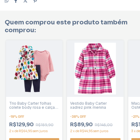
Quem comprou este produto também
comprou:
Trio Baby Carter folhas
Vestido Baby Carter
Maca
colete body rosa e calça
xadrez pink menina
OshK
malha jeans menina
men
-
19
%
OFF
-
38
%
OFF
-
21
R$129,90
R$89,90
R$
R$159,90
R$145,00
2
x
de
R$64,95
sem juros
2
x
de
R$44,95
sem juros
3
x
d