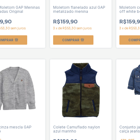
Moletom GAP Meninas
Moletom flanelado azul GAP
Moletom c
adas Original
metalizado menina
off white 
Menina
9,90
R$159,90
R$159,
$53,30
sem juros
3
x
de
R$53,30
sem juros
3
x
de
R$53,
OMPRAR
COMPRAR
COMP
 cinza mescla GAP
Colete Camuflado naylon
Conjunto j
o
azul marinho
calça jean
menino