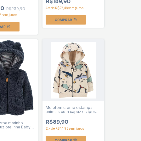
R$189,90
90
4
x
de
R$47,48
sem juros
R$239,90
8
sem juros
COMPRAR
RAR
Moletom creme estampa
animais com capuz e ziper
Baby Carter menino
R$89,90
rpa marinho
uz orelinha Baby
2
x
de
R$44,95
sem juros
ino
COMPRAR