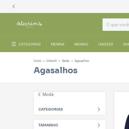
CATEGORIAS
MENINA
MENINO
UNISSEX
SK
Início
>
Infantil
>
Moda
>
Agasalhos
Agasalhos
Moda
CATEGORIAS
TAMANHO