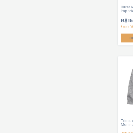
Blusa 
Import
R$15
3
x
de
R
C
Tricot
Menin