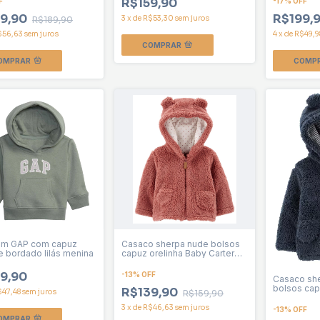
R$159,90
F
-
17
%
OFF
9,90
R$199,
3
x
de
R$53,30
sem juros
R$189,90
$56,63
sem juros
4
x
de
R$49,9
COMPRAR
OMPRAR
COMP
om GAP com capuz
Casaco sherpa nude bolsos
e bordado lilás menina
capuz orelinha Baby Carter
menina
9,90
-
13
%
OFF
Casaco she
bolsos cap
R$139,90
$47,48
sem juros
R$159,90
Carter men
3
x
de
R$46,63
sem juros
-
13
%
OFF
OMPRAR