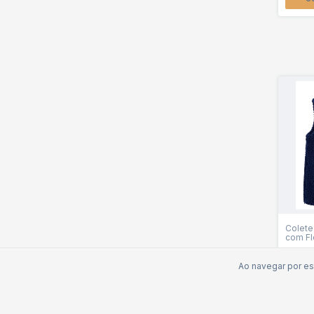
Colete
com Fl
R$10
Ao navegar por es
2
x
de
R
C