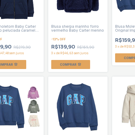
moletom Baby Carter
Blusa sherpa marinho forro
Blusa Mol
o peluciada caramelo
vermelho Baby Carter menino
Original I
puz e zíper
R$159,
FF
-
13
%
OFF
9,90
R$139,90
3
x
de
R$53,
R$219,90
R$159,90
$47,48
sem juros
3
x
de
R$46,63
sem juros
COMP
OMPRAR
COMPRAR