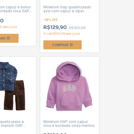
om capuz e bolso
Moletom Gap quadriculado
bordado rosa GAP
azul com capuz e zíper
90
-
19
%
OFF
R$129,90
30
sem juros
R$159,90
2
x
de
R$64,95
sem juros
RAR
COMPRAR
aqueta jeans e
Moletom GAP com capuz
s marrom GAP
rosa e bordado cinza menina