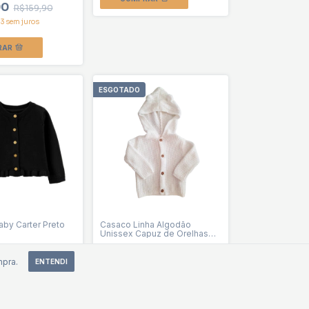
90
R$159,90
63
sem juros
RAR
ESGOTADO
aby Carter Preto
Casaco Linha Algodão
Unissex Capuz de Orelhas
Off White Baby Carter
0
R$79,90
R$89,90
R$129,90
mpra.
ENTENDI