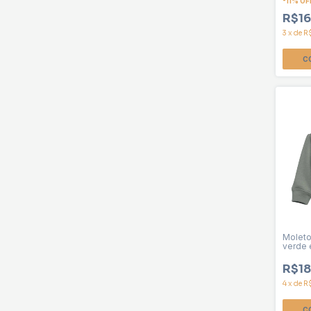
-
11
%
OF
R$16
3
x
de
R
C
Molet
verde 
R$18
4
x
de
R
C