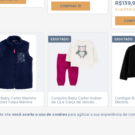
R$139,
COMPRAR
3
x
de
R$46,
COMP
ESGOTADO
ESGOTADO
 Baby Carter Marinho
Conjunto Baby Carter Suéter
Cardigan B
ores Felpa Menina
de Lã e Calça de Veludo
Menina
Cotelê Fucsia Menina
9,90
R$149,90
R$49,9
R$189,90
te site
você aceita o uso de cookies
para agilizar a sua experiência de co
$54,95
sem juros
3
x
de
R$49,97
sem juros
OMPRAR