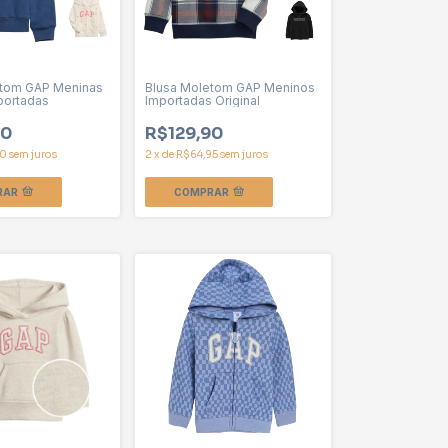
etom GAP Meninas
Blusa Moletom GAP Meninos
mportadas
Importadas Original
90
R$129,90
30
sem juros
2
x
de
R$64,95
sem juros
RAR
COMPRAR