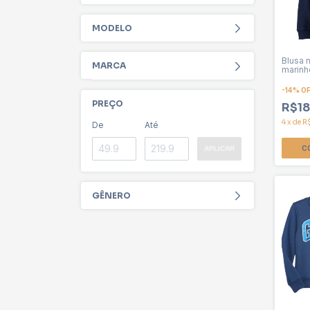
MODELO
Blusa 
MARCA
marinh
com ca
-
14
%
O
PREÇO
R$18
4
x
de
R
De
Até
C
APLICAR
GÊNERO