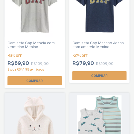
Camiseta Gap Mescla com
Camiseta Gap Marinho Jeans
vermelho Menino
com amarelo Menino
-
18
%
OFF
-
27
%
OFF
R$89,90
R$79,90
R$109,00
R$109,00
2
x
de
R$44,95
sem juros
COMPRAR
COMPRAR