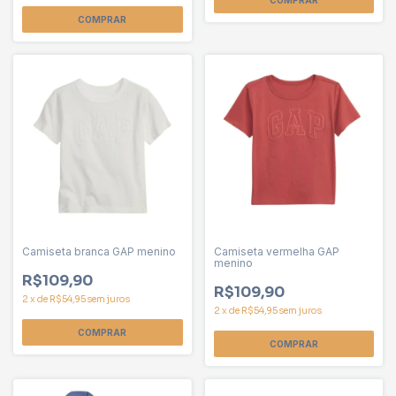
COMPRAR
COMPRAR
Camiseta branca GAP menino
Camiseta vermelha GAP
menino
R$109,90
R$109,90
2
x
de
R$54,95
sem juros
2
x
de
R$54,95
sem juros
COMPRAR
COMPRAR