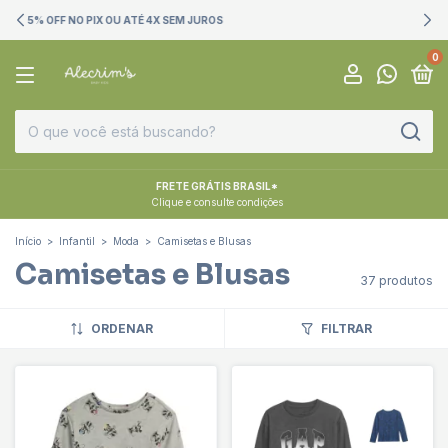
PRODUTOS DIRETAMENTE DOS EUA
0
FRETE GRÁTIS BRASIL*
Clique e consulte condições
Início
>
Infantil
>
Moda
>
Camisetas e Blusas
Camisetas e Blusas
37 produtos
ORDENAR
FILTRAR