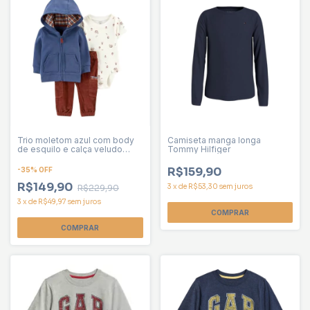
Trio moletom azul com body
Camiseta manga longa
de esquilo e calça veludo
Tommy Hilfiger
cotelê Baby Carter Menino
R$159,90
-
35
%
OFF
R$149,90
3
x
de
R$53,30
sem juros
R$229,90
3
x
de
R$49,97
sem juros
COMPRAR
COMPRAR