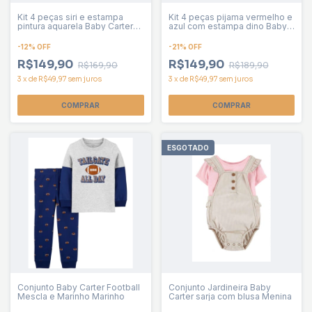
Kit 4 peças siri e estampa
Kit 4 peças pijama vermelho e
pintura aquarela Baby Carter
azul com estampa dino Baby
Menina
Carter Menino
-
12
%
OFF
-
21
%
OFF
R$149,90
R$149,90
R$169,90
R$189,90
3
x
de
R$49,97
sem juros
3
x
de
R$49,97
sem juros
COMPRAR
COMPRAR
ESGOTADO
Conjunto Baby Carter Football
Conjunto Jardineira Baby
Mescla e Marinho Marinho
Carter sarja com blusa Menina