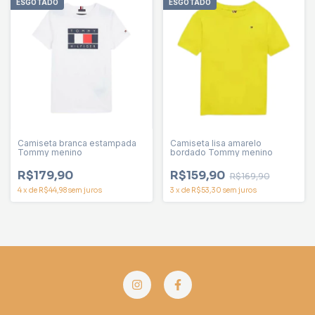
ESGOTADO
ESGOTADO
Camiseta branca estampada
Camiseta lisa amarelo
Tommy menino
bordado Tommy menino
R$179,90
R$159,90
R$169,90
4
x
de
R$44,98
sem juros
3
x
de
R$53,30
sem juros