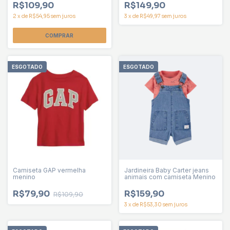
R$109,90
R$149,90
2
x
de
R$54,95
sem juros
3
x
de
R$49,97
sem juros
COMPRAR
ESGOTADO
ESGOTADO
Camiseta GAP vermelha
Jardineira Baby Carter jeans
menino
animais com camiseta Menino
R$79,90
R$159,90
R$109,90
3
x
de
R$53,30
sem juros