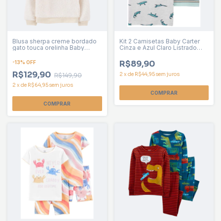
Blusa sherpa creme bordado
Kit 2 Camisetas Baby Carter
gato touca orelinha Baby
Cinza e Azul Claro Listrado
Carter menina
Menino
R$89,90
-
13
%
OFF
R$129,90
2
x
de
R$44,95
sem juros
R$149,90
2
x
de
R$64,95
sem juros
COMPRAR
COMPRAR