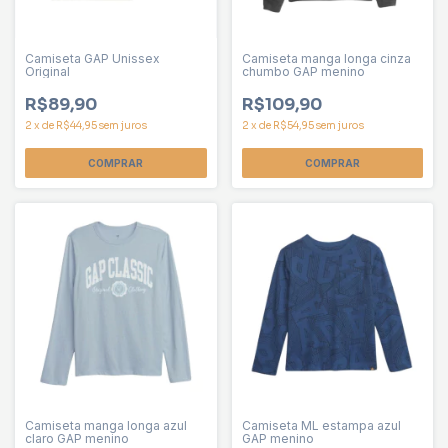
Camiseta GAP Unissex
Camiseta manga longa cinza
Original
chumbo GAP menino
R$89,90
R$109,90
2
x
de
R$44,95
sem juros
2
x
de
R$54,95
sem juros
COMPRAR
COMPRAR
Camiseta manga longa azul
Camiseta ML estampa azul
claro GAP menino
GAP menino