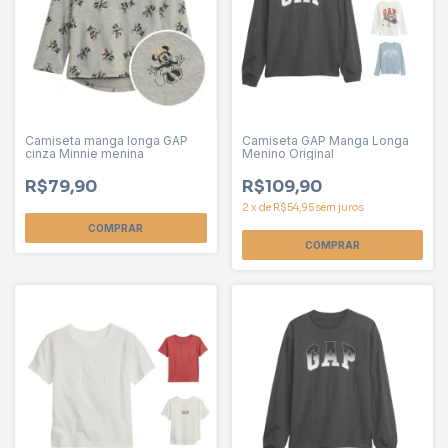
Camiseta manga longa GAP
Camiseta GAP Manga Longa
cinza Minnie menina
Menino Original
R$79,90
R$109,90
2
x
de
R$54,95
sem juros
COMPRAR
COMPRAR