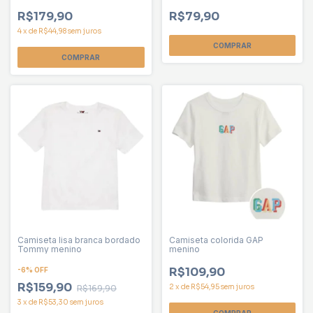
R$179,90
R$79,90
4
x
de
R$44,98
sem juros
COMPRAR
COMPRAR
Camiseta lisa branca bordado
Camiseta colorida GAP
Tommy menino
menino
R$109,90
-
6
%
OFF
R$159,90
2
x
de
R$54,95
sem juros
R$169,90
3
x
de
R$53,30
sem juros