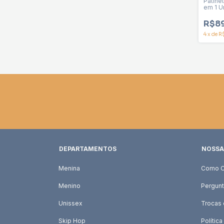
Patinet
em 1 U
R$8
4
x
de
R
DEPARTAMENTOS
NOSSA
Menina
Como C
Menino
Pergunt
Unissex
Trocas
Skip Hop
Política