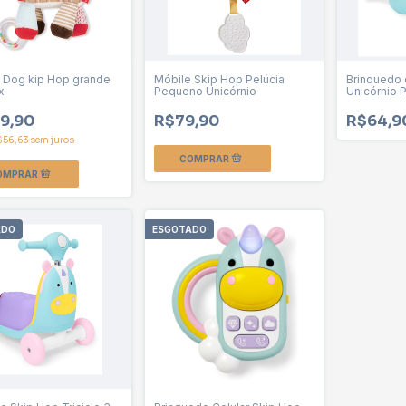
 Dog kip Hop grande
Móbile Skip Hop Pelúcia
Brinquedo
x
Pequeno Unicórnio
Unicórnio 
9,90
R$79,90
R$64,9
$56,63
sem juros
ADO
ESGOTADO