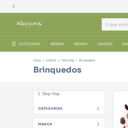
CATEGORIAS
MENINA
MENINO
UNISSEX
SK
Início
>
Infantil
>
Skip Hop
>
Brinquedos
Brinquedos
Skip Hop
CATEGORIAS
MARCA