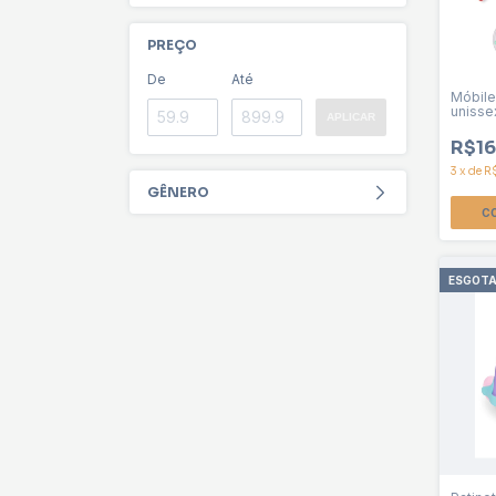
PREÇO
De
Até
Móbile
unisse
APLICAR
R$16
3
x
de
R
GÊNERO
ESGOT