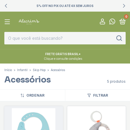
5% OFF NO PIX OU ATÉ 4X SEM JUROS
0
FRETE GRÁTIS BRASIL*
Clique e consulte condições
Início
>
Infantil
>
Skip Hop
>
Acessórios
Acessórios
5 produtos
ORDENAR
FILTRAR