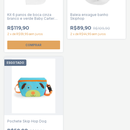
Kit 6 panos de boca cinza
Baleia enxague banho
branco e verde Baby Carter
Skiphop
unissex
R$119,90
R$89,90
R$109,90
2
x
de
R$59,95
sem juros
2
x
de
R$44,95
sem juros
ESGOTADO
Pochete Skip Hop Dog