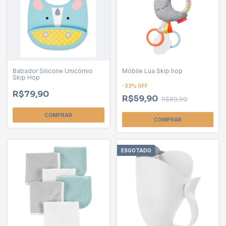
Babador Silicone Unicórnio
Móbile Lua Skip hop
Skip Hop
-
33
%
OFF
R$79,90
R$59,90
R$89,90
ESGOTADO