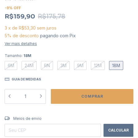
-
9
%
OFF
R$159,90
R$175,78
3
x
de
R$53,30
sem juros
5% de desconto
pagando com Pix
Ver mais detalhes
Tamanho:
18M
6M
24M
RN
3M
9M
12M
18M
GUIA DE MEDIDAS
ALTERAR CEP
Entregas para o CEP:
Meios de envio
CALCULAR