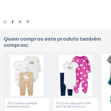
Quem comprou este produto também
comprou:
Trio ovelhas aplique
Trio love calça azul com
bumbum bodys
poá | body branco e
branco/mescla ml calça
macacão rosa poá Baby