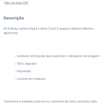
Não sei meu CEP
Descrição
Kit 5 Body Carters Dog e Listras | Azul | Laranja e Marrom Menino -
1M757010
- Costuras reforçadas que suportam o desgaste da lavagem
- 100% algodão
- Importado
- Lavável em máquina
Tamanhos e medidas está em no carrossel de fotos acima/ao lado.