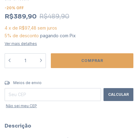
-
20
%
OFF
R$389,90
R$489,90
4
x
de
R$97,48
sem juros
5% de desconto
pagando com Pix
Ver mais detalhes
ALTERAR CEP
Entregas para o CEP:
Meios de envio
CALCULAR
Não sei meu CEP
Descrição