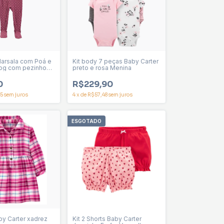
arsala com Poá e
Kit body 7 peças Baby Carter
og com pezinho
preto e rosa Menina
r Menina
0
R$229,90
5
sem juros
4
x
de
R$57,48
sem juros
ESGOTADO
by Carter xadrez
Kit 2 Shorts Baby Carter