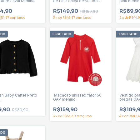
xadrez azul Menina
de Lã e Calça de Veludo
pink menin
Cotelê Fucsia Menina
4,90
R$149,90
R$89,9
R$189,90
$54,97
sem juros
3
x
de
R$49,97
sem juros
2
x
de
R$44,9
ADO
ESGOTADO
ESGOTADO
an Baby Carter Preto
Macacão unissex fator 50
Vestido br
a
GAP menino
pregas GA
9,90
R$159,90
R$189,
R$89,90
3
x
de
R$53,30
sem juros
4
x
de
R$47,4
ADO