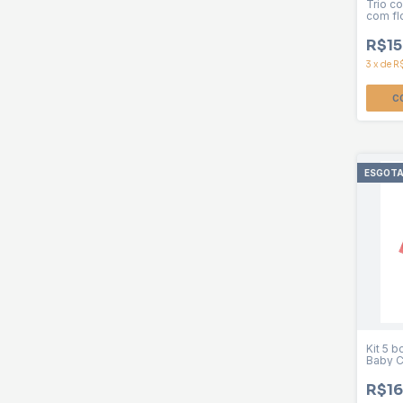
Trio c
com fl
calça l
menin
R$15
3
x
de
R
C
ESGOT
Kit 5 b
Baby C
R$16