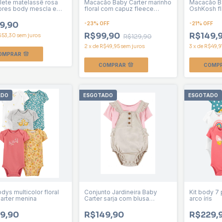
olete matelassê rosa
Macacão Baby Carter marinho
Macacão Ba
ores body mescla e
floral com capuz fleece
OshKosh fl
istras Baby Carter
menina
menina
a
9,90
-
23
%
OFF
-
21
%
OFF
R$99,90
R$149,
$53,30
sem juros
R$129,90
2
x
de
R$49,95
sem juros
3
x
de
R$49,9
OMPRAR
COMPRAR
COMP
ADO
ESGOTADO
ESGOTADO
odys multicolor floral
Conjunto Jardineira Baby
Kit body 7
arter menina
Carter sarja com blusa
arco íris
Menina
9,90
R$149,90
R$229,