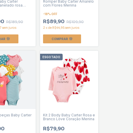
by Carter
Romper Baby Carter Amarelo
anelado rosa
com Flores Menina
-
18
%
OFF
90
R$89,90
R$189,90
R$109,90
7
sem juros
2
x
de
R$44,95
sem juros
RAR
COMPRAR
ESGOTADO
 peças Baby Carter
Kit 2 Body Baby Carter Rosa e
Branco Love Coração Menina
90
R$79,90