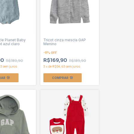
tle Planet Baby
Tricot cinza mescla GAP
t azul claro
Menino
-
11
%
OFF
90
R$169,90
R$189,90
R$189,90
63
sem juros
3
x
de
R$56,63
sem juros
RAR
COMPRAR