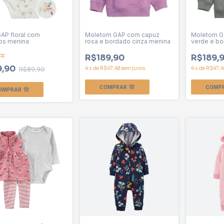
AP floral com
Moletom GAP com capuz
Moletom G
os menina
rosa e bordado cinza menina
verde e bo
R$189,90
R$189,
FF
9,90
4
x
de
R$47,48
sem juros
4
x
de
R$47,4
R$89,90
COMPRAR
COMP
OMPRAR