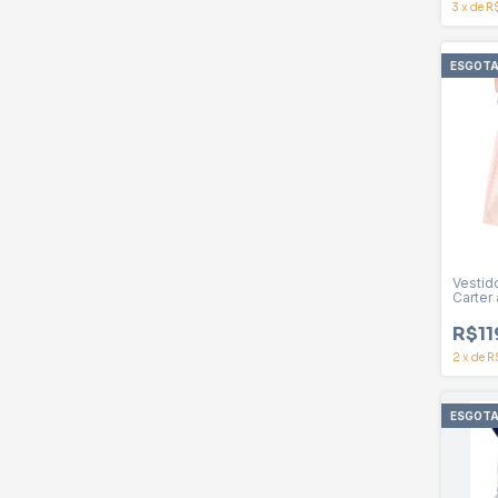
3
x
de
R
ESGOT
Vestido
Carter
R$11
2
x
de
R
ESGOT