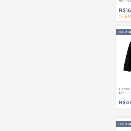
verão 
R$16
3
x
de
R
ESGOT
Cardig
Menin
R$4
ESGOT