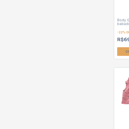
Body G
babad
-
22
%
O
R$6
C