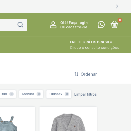
0
Olá!
Faça login
Ou cadastre-se
FRETE GRÁTIS BRASIL*
Clique e consulte condições
Ordenar
Limpar filtros
18m
Menina
Unissex