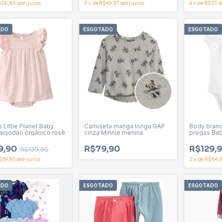
$56,63
sem juros
3
x
de
R$49,97
sem juros
4
x
de
R$57,4
ADO
ESGOTADO
ESGOTADO
 Little Planet Baby
Camiseta manga longa GAP
Body branc
 algodão orgânico rosê
cinza Minnie menina
pregas Bab
9,90
R$79,90
R$129,
R$139,90
$59,95
sem juros
2
x
de
R$64,
ADO
ESGOTADO
ESGOTADO