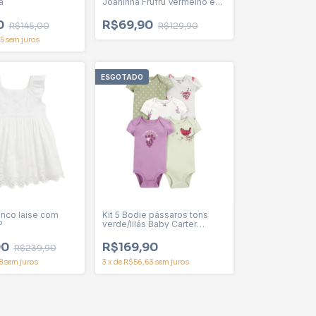
a
Joaninha Frufru Vermelho e
Rosa Menina
0
R$69,90
R$145,00
R$129,90
5
sem juros
ESGOTADO
anco laise com
Kit 5 Bodie pássaros tons
P
verde/lilás Baby Carter
menina
90
R$169,90
R$239,90
8
sem juros
3
x
de
R$56,63
sem juros