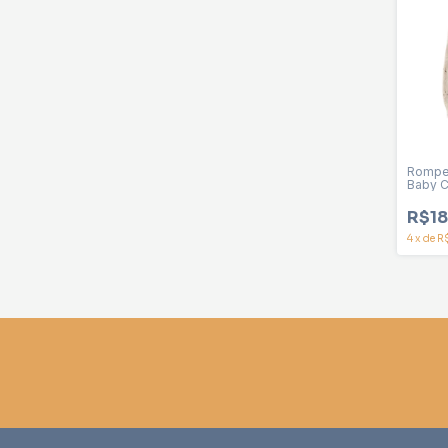
Romper 
Baby C
R$18
4
x
de
R