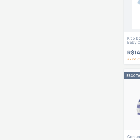
Kit 5 b
Baby C
R$14
3
x
de
R
ESGOT
Conjun