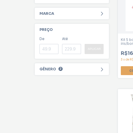
MARCA
PREÇO
De
Até
Kit 5 
íris/bo
Carter
APLICAR
R$16
3
x
de
R
GÊNERO
2
C