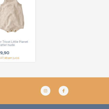
Tricot Little Planet
arter nude
9,90
$47,48
sem juros