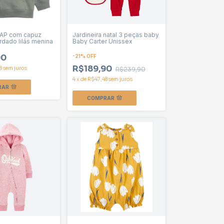
AP com capuz
Jardineira natal 3 peças baby
rdado lilás menina
Baby Carter Unissex
90
-
21
%
OFF
R$189,90
8
sem juros
R$239,90
4
x
de
R$47,48
sem juros
RAR
COMPRAR