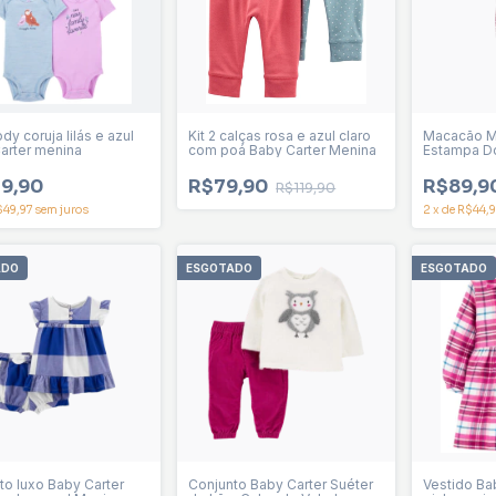
ody coruja lilás e azul
Kit 2 calças rosa e azul claro
Macacão M
arter menina
com poá Baby Carter Menina
Estampa D
Baby Carte
9,90
R$79,90
R$89,9
R$119,90
$49,97
sem juros
2
x
de
R$44,9
ADO
ESGOTADO
ESGOTADO
to luxo Baby Carter
Conjunto Baby Carter Suéter
Vestido Ba