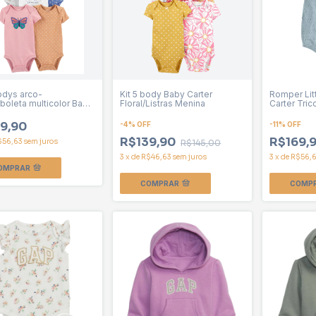
bodys arco-
Kit 5 body Baby Carter
Romper Lit
rboleta multicolor Baby
Floral/Listras Menina
Carter Trico
 menina
9,90
-
4
%
OFF
-
11
%
OFF
R$139,90
R$169,
$56,63
sem juros
R$145,00
3
x
de
R$46,63
sem juros
3
x
de
R$56,
OMPRAR
COMPRAR
COMP