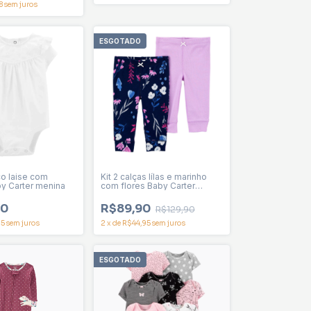
8
sem juros
ESGOTADO
o laise com
Kit 2 calças lílas e marinho
y Carter menina
com flores Baby Carter
menina
90
R$89,90
R$129,90
95
sem juros
2
x
de
R$44,95
sem juros
ESGOTADO